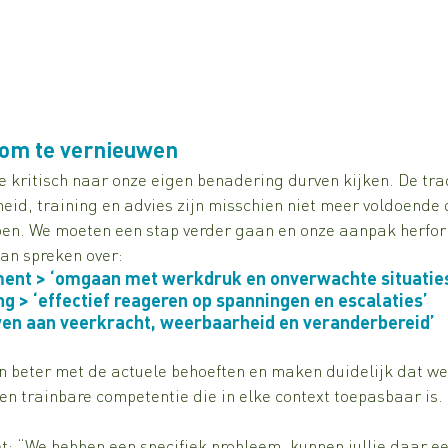
 om te vernieuwen
e kritisch naar onze eigen benadering durven kijken. De trad
eid, training en advies zijn misschien niet meer voldoende
oen. We moeten een stap verder gaan en onze aanpak herfor
van spreken over:
nt > ‘omgaan met werkdruk en onverwachte situatie
ng > ‘effectief reageren op spanningen en escalaties’
wen aan veerkracht, weerbaarheid en veranderbereid’
 beter met de actuele behoeften en maken duidelijk dat w
en trainbare competentie die in elke context toepasbaar is.
t: “We hebben een specifiek probleem, kunnen jullie daar ee