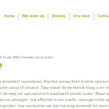
Home
Wat doen wij
Divisies
Ons team
Conta
O
23 jan 2025
2 minuten om te lezen
?
g verandert razendsnel. Klanten verwachten directe oplossing
uele casus of situatie. Daar waar de werkdruk hoog is en in
kt de roep om specialistisch maatwerk steeds luider. Maar al
 ons afvragen: hoe effectief is een snelle, casusgerichte o
angrijker: hoe voorkomen we dat training verwordt tot een tr