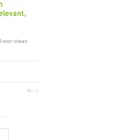
n 
elevant, 
 voor staan.