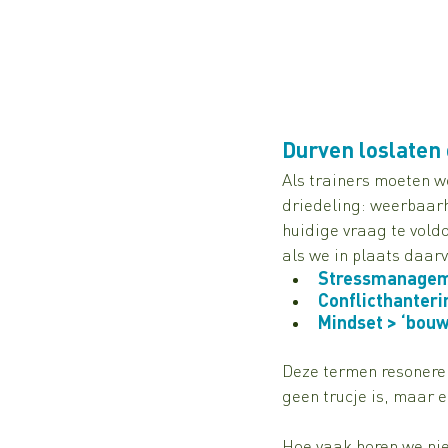
Durven loslaten
Als trainers moeten w
driedeling: weerbaarh
huidige vraag te vold
als we in plaats daar
Stressmanageme
Conflicthanteri
Mindset > ‘bou
Deze termen resoneren
geen trucje is, maar e
Hoe vaak horen we nie