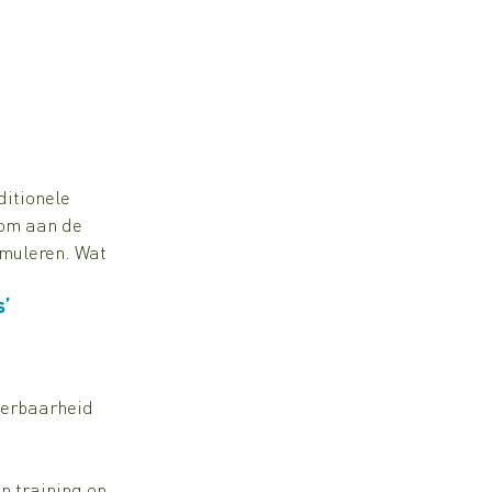
itionele 
 om aan de 
muleren. Wat 
s’
eerbaarheid 
n training op 