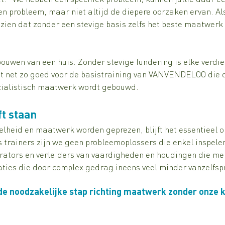
en probleem, maar niet altijd de diepere oorzaken ervan. Als 
 zien dat zonder een stevige basis zelfs het beste maatwer
bouwen van een huis. Zonder stevige fundering is elke verdie
ldt net zo goed voor de basistraining van VANVENDELOO die 
cialistisch maatwerk wordt gebouwd.
ft staan
elheid en maatwerk worden geprezen, blijft het essentieel o
Als trainers zijn we geen probleemoplossers die enkel inspele
irators en verleiders van vaardigheden en houdingen die me
uaties die door complex gedrag ineens veel minder vanzelfsp
de noodzakelijke stap richting maatwerk zonder onze 