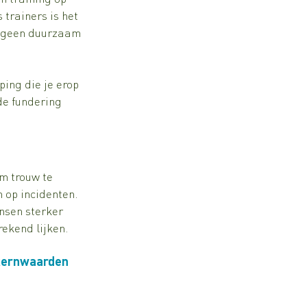
trainers is het 
k geen duurzaam 
ping die je erop 
de fundering 
m trouw te 
n op incidenten. 
nsen sterker 
rekend lijken.
kernwaarden 