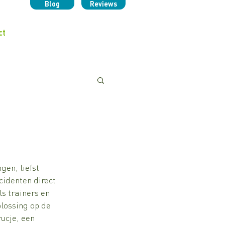
Blog
Reviews
ct
en, liefst 
cidenten direct 
s trainers en 
plossing op de 
ucje, een 