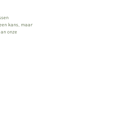
ssen 
een kans, maar 
aan onze 